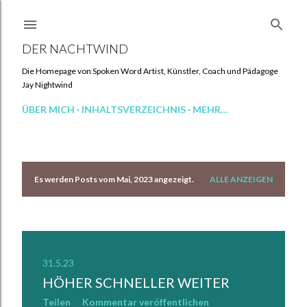
Direkt zum Hauptbereich
DER NACHTWIND
Die Homepage von Spoken Word Artist, Künstler, Coach und Pädagoge
Jay Nightwind
ÜBER MICH
INHALTSVERZEICHNIS
MEHR…
Es werden Posts vom Mai, 2023 angezeigt.
ALLE ANZEIGEN
P
o
s
t
31.5.23
HÖHER SCHNELLER WEITER
s
Teilen
Kommentar veröffentlichen